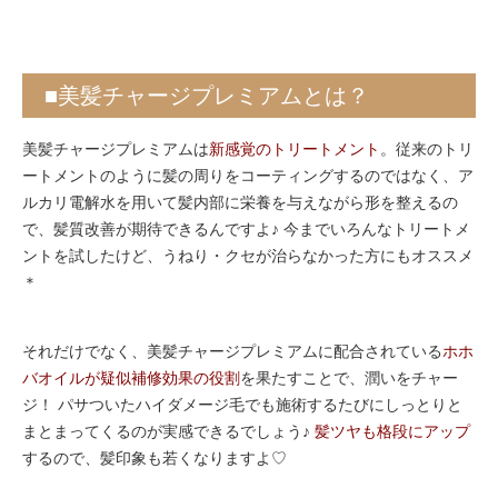
■美髪チャージプレミアムとは？
美髪チャージプレミアムは
新感覚のトリートメント
。従来のトリ
ートメントのように髪の周りをコーティングするのではなく、ア
ルカリ電解水を用いて髪内部に栄養を与えながら形を整えるの
で、髪質改善が期待できるんですよ♪ 今までいろんなトリートメ
ントを試したけど、うねり・クセが治らなかった方にもオススメ
＊
それだけでなく、美髪チャージプレミアムに配合されている
ホホ
バオイルが疑似補修効果の役割
を果たすことで、潤いをチャー
ジ！ パサついたハイダメージ毛でも施術するたびにしっとりと
まとまってくるのが実感できるでしょう♪
髪ツヤも格段にアップ
するので、髪印象も若くなりますよ♡