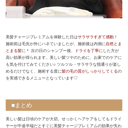
美髪チャージプレミアムを体験した日は
サラサラすぎて感動
！
施術前は毛先が外にハネていましたが、施術後は内側に
自然とま
とまる髪
に＊ 次の日のシャンプー後、
ドライを丁寧
にした方が
高い効果が得られます。美しい髪ツヤのために、お家でのケアに
も気を付けてみてください♪ ツルツル・サラサラな指通りが楽し
めるだけでなく、施術する度に
髪の毛の質がしっかりしてくる
の
を実感できるメニューとなっています♡
■まとめ
美しい髪は日頃のケアが大切。せっかくヘアケアをしてもドライ
ヤーが中途半端だとすぐに美髪チャージプレミアムの効果が失わ