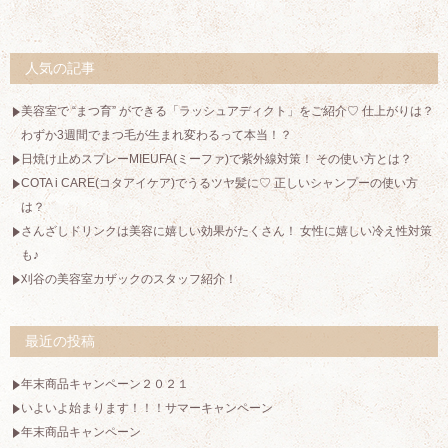
人気の記事
美容室で “まつ育” ができる「ラッシュアディクト」をご紹介♡ 仕上がりは？
わずか3週間でまつ毛が生まれ変わるって本当！？
日焼け止めスプレーMIEUFA(ミーファ)で紫外線対策！ その使い方とは？
COTA i CARE(コタアイケア)でうるツヤ髪に♡ 正しいシャンプーの使い方
は？
さんざしドリンクは美容に嬉しい効果がたくさん！ 女性に嬉しい冷え性対策
も♪
刈谷の美容室カザックのスタッフ紹介！
最近の投稿
年末商品キャンペーン２０２１
いよいよ始まります！！！サマーキャンペーン
年末商品キャンペーン